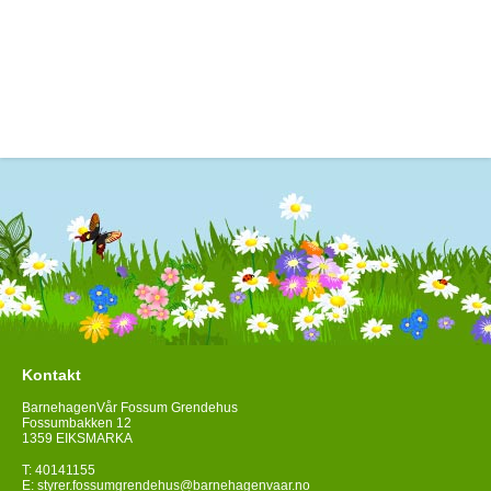
Kontakt
BarnehagenVår Fossum Grendehus
Fossumbakken 12
1359 EIKSMARKA
T: 40141155
E:
styrer.fossumgrendehus@barnehagenvaar.no