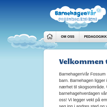
OM OSS
PEDAGOGIKK
Velkommen t
BarnehagenVår Fossum G
barn. Barnehagen ligger 
nærhet til skogsområde. 
barnehagehverdagen vår. T
oss! Vi legger vekt på emo
seg inn i andres sted og