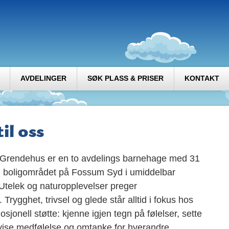
AVDELINGER
SØK PLASS & PRISER
KONTAKT
il oss
rendehus er en to avdelings barnehage med 31
i boligområdet på Fossum Syd i umiddelbar
Utelek og naturopplevelser preger
rygghet, trivsel og glede står alltid i fokus hos
sjonell støtte: kjenne igjen tegn på følelser, sette
 vise medfølelse og omtanke for hverandre,